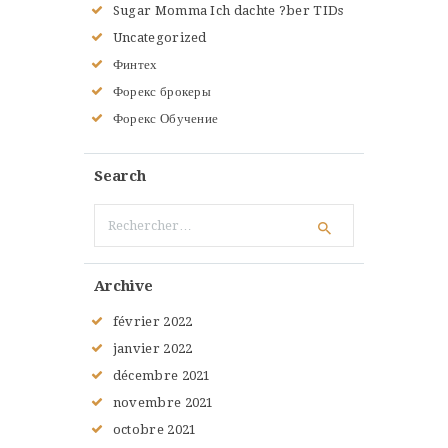
Sugar Momma Ich dachte ?ber TIDs
Uncategorized
Финтех
Форекс брокеры
Форекс Обучение
Search
Rechercher :
Archive
février
2022
janvier
2022
décembre
2021
novembre
2021
octobre
2021