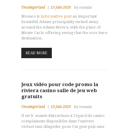
Uncategorized
13 juin 2020
by romain
Monaco is
informative post
an important
beautiful Adams principality tucked away
around the Adams Rivera, with the place of
Monte Carlo offering seeing that the core have
destination.
READ MORE
Jeux vidéo pour code promo la
riviera casino salle de jeu web
gratuits
Uncategorized
13 juin 2020
by romain
Il est lí maints distractions à l’égard de casino
complaisants disponibles dans l’univers
virtuel sans dilapider pour l’argent puis sans