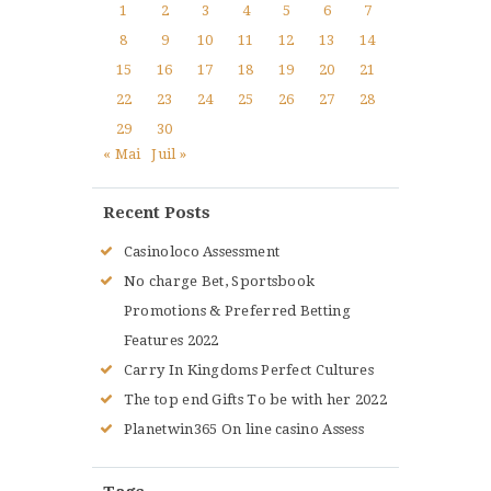
1
2
3
4
5
6
7
8
9
10
11
12
13
14
15
16
17
18
19
20
21
22
23
24
25
26
27
28
29
30
« Mai
Juil »
Recent Posts
Casinoloco Assessment
No charge Bet, Sportsbook
Promotions & Preferred Betting
Features 2022
Carry In Kingdoms Perfect Cultures
The top end Gifts To be with her 2022
Planetwin365 On line casino Assess