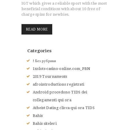
IGT which gives a reliable sport with the most
beneficial conditions with about 10 free of
charge spins for newbies.
READ MORE
Categories
! Без рубрики
1xslots-casino-online.com_PBN
2019 Tournaments
afrointroductions registrati
ACCUEIL
Android procedono TIDS dei
L’HISTOIRE DU JUDO
collegamenti qui ora
NOS VALEURS
Atheist Dating clicca qui ora TIDS
RENSEIGNEMENTS
Bahis
LE JUDO
Bahis siteleri