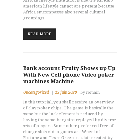
African lifestyle institution is that the African-
american lifestyle cannot are present because
Africa emcompasses also several cultural
groupings.
READ MORE
Bank account Fruity Shows up Up
With New Cell phone Video poker
machines Machine
Uncategorized
13 juin 2020
by romain
In this tutorial, you shall receive an overview
of clay poker chips. The game is basically the
same but the luck eIement is reduced by
having the same bargains replayed by diverse
sets of players. Some other preferred free of
charge slots video games are Wheel of
Fortune and Texas Green tea slots created by