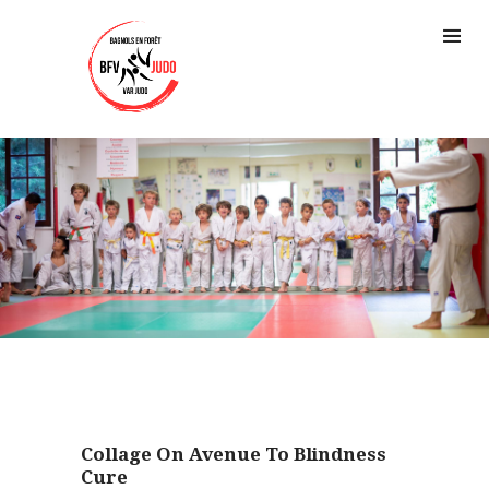
Collage On Avenue To Blindness
Cure