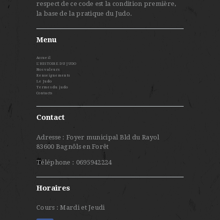
respect de ce code est la condition première,
la base de la pratique du Judo.
Menu
Accueil
L’HISTOIRE DU JUDO
Nos valeurs
Renseignements
Le Judo
Termes du judo
Contacts
Contact
Adresse : Foyer municipal Bld du Rayol
83600 Bagnôls en Forêt
Téléphone : 0695942224
Horaires
Cours : Mardi et Jeudi