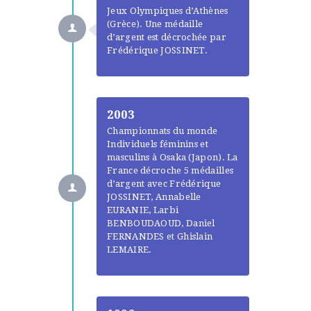
Jeux Olympiques d’Athènes
(Grèce). Une médaille
d’argent est décrochée par
Frédérique JOSSINET.
2003
Championnats du monde
Individuels féminins et
masculins à Osaka (Japon). La
France décroche 5 médailles
d’argent avec Frédérique
JOSSINET, Annabelle
EURANIE, Larbi
BENBOUDAOUD, Daniel
FERNANDES et Ghislain
LEMAIRE.