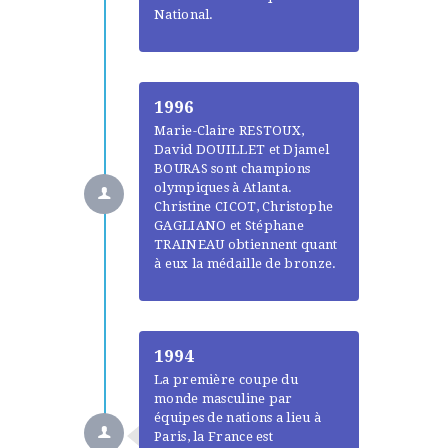
National.
1996
Marie-Claire RESTOUX,
David DOUILLET et Djamel
BOURAS sont champions
olympiques à Atlanta.
Christine CICOT, Christophe
GAGLIANO et Stéphane
TRAINEAU obtiennent quant
à eux la médaille de bronze.
1994
La première coupe du
monde masculine par
équipes de nations a lieu à
Paris, la France est