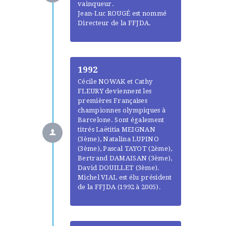
vainqueur.
Jean-Luc ROUGÉ est nommé
Directeur de la FFJDA.
1992
Cécile NOWAK et Cathy
FLEURY deviennent les
premières Françaises
championnes olympiques à
Barcelone. Sont également
titrés Laëtitia MEIGNAN
(3ème), Natalina LUPINO
(3ème), Pascal TAYOT (2ème),
Bertrand DAMAISAN (3ème),
David DOUILLET (3ème).
Michel VIAL est élu président
de la FFJDA (1992 à 2005).