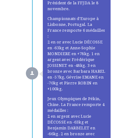
Président de la FFJDA le 8
novembre.
Championnats d’Europe à
Lisbonne, Portugal. La
France remporte 6 médailles
:
2 en or avec Lucie DÉCOSSE
en -63kg et Anne-Sophie
MONDIERE en +78kg. 1 en
argent avec Frédérique
JOSSINET en -48kg. 3 en
bronze avec Barbara HAREL
en -57kg, Gévrise EMANE en
-70kg et Pierre ROBIN en
+100kg.
Jeux Olympiques de Pékin,
Chine. La France remporte 4
médailles :
2 en argent avec Lucie
DÉCOSSE en -63kg et
Benjamin DARBELET en
-66kg. 2 en bronze avec