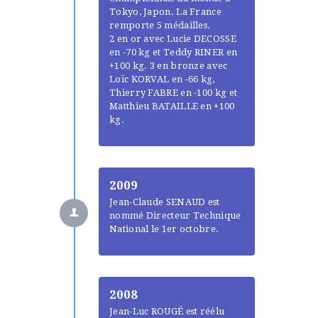
Tokyo, Japon. La France
remporte 5 médailles.
2 en or avec Lucie DECOSSE
en -70 kg et Teddy RINER en
+100 kg. 3 en bronze avec
Loïc KORVAL en -66 kg,
Thierry FABRE en -100 kg et
Matthieu BATAILLE en +100
kg.
2009
Jean-Claude SENAUD est
nommé Directeur Technique
National le 1er octobre.
2008
Jean-Luc ROUGÉ est réélu