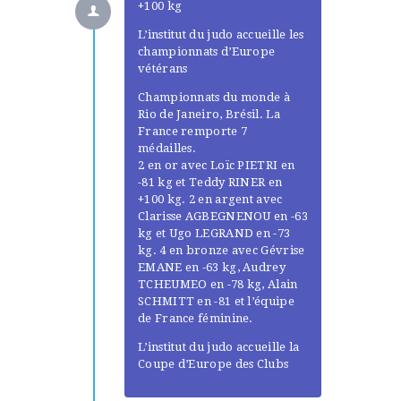
+100 kg
L’institut du judo accueille les
championnats d’Europe
vétérans
ACCUEIL
L’HISTOIRE DU JUDO
Championnats du monde à
Rio de Janeiro, Brésil. La
NOS VALEURS
France remporte 7
RENSEIGNEMENTS
médailles.
2 en or avec Loïc PIETRI en
LE JUDO
-81 kg et Teddy RINER en
TERMES DU JUDO
+100 kg. 2 en argent avec
Clarisse AGBEGNENOU en -63
CONTACTS
kg et Ugo LEGRAND en -73
kg. 4 en bronze avec Gévrise
EMANE en -63 kg, Audrey
TCHEUMEO en -78 kg, Alain
SCHMITT en -81 et l’équipe
de France féminine.
L’institut du judo accueille la
Coupe d’Europe des Clubs