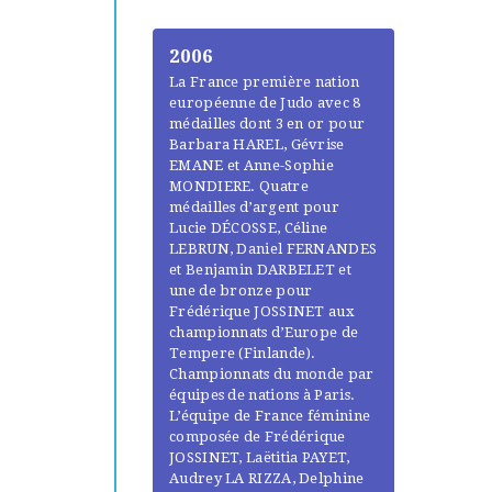
2006
La France première nation
européenne de Judo avec 8
médailles dont 3 en or pour
Barbara HAREL, Gévrise
EMANE et Anne-Sophie
MONDIERE. Quatre
médailles d’argent pour
Lucie DÉCOSSE, Céline
LEBRUN, Daniel FERNANDES
et Benjamin DARBELET et
une de bronze pour
Frédérique JOSSINET aux
championnats d’Europe de
Tempere (Finlande).
Championnats du monde par
équipes de nations à Paris.
L’équipe de France féminine
composée de Frédérique
JOSSINET, Laëtitia PAYET,
Audrey LA RIZZA, Delphine