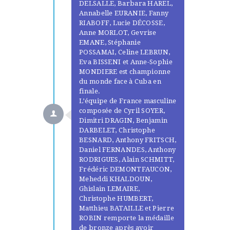
DELSALLE, Barbara HAREL,
Annabelle EURANIE, Fanny
RIABOFF, Lucie DÉCOSSE,
Anne MORLOT, Gevrise
EMANE, Stéphanie
POSSAMAI, Celine LEBRUN,
Eva BISSENI et Anne-Sophie
MONDIERE est championne
du monde face à Cuba en
finale.
L’équipe de France masculine
composée de Cyril SOYER,
Dimitri DRAGIN, Benjamin
DARBELET, Christophe
BESNARD, Anthony FRITSCH,
Daniel FERNANDES, Anthony
RODRIGUES, Alain SCHMITT,
Frédéric DEMONTFAUCON,
Meheddi KHALDOUN,
Ghislain LEMAIRE,
Christophe HUMBERT,
Matthieu BATAILLE et Pierre
ROBIN remporte la médaille
de bronze après avoir