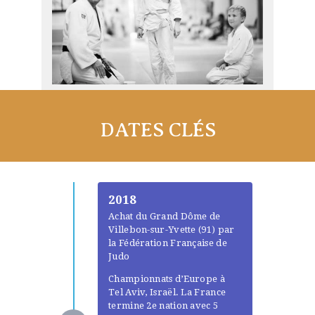
DATES CLÉS
2018
Achat du Grand Dôme de
Villebon-sur-Yvette (91) par
la Fédération Française de
Judo
Championnats d’Europe à
Tel Aviv, Israël. La France
termine 2e nation avec 5