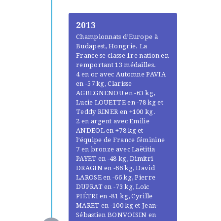
2013
Championnats d’Europe à
Budapest, Hongrie. La
France se classe 1re nation en
remportant 13 médailles.
4 en or avec Automne PAVIA
en -57 kg, Clarisse
AGBEGNENOU en -63 kg,
Lucie LOUETTE en -78 kg et
Teddy RINER en +100 kg.
2 en argent avec Emilie
ANDEOL en +78 kg et
l’équipe de France féminine
7 en bronze avec Laëtitia
PAYET en -48 kg, Dimitri
DRAGIN en -66 kg, David
LAROSE en -66 kg, Pierre
DUPRAT en -73 kg, Loïc
PIÉTRI en -81 kg, Cyrille
MARET en -100 kg et Jean-
Sébastien BONVOISIN en