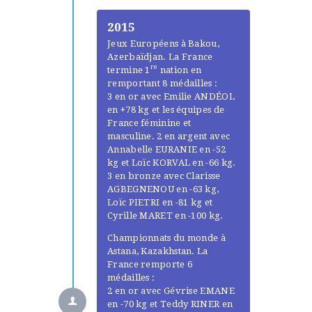
2015
Jeux Européens à Bakou,
Azerbaïdjan. La France
re
termine 1
nation en
remportant 8 médailles :
3 en or avec Emilie ANDÉOL
en +78 kg et les équipes de
France féminine et
masculine. 2 en argent avec
Annabelle EURANIE en -52
kg et Loïc KORVAL en -66 kg.
3 en bronze avec Clarisse
AGBEGNENOU en -63 kg,
Loïc PIETRI en -81 kg et
Cyrille MARET en -100 kg.
Championnats du monde à
Astana, Kazakhstan. La
France remporte 6
médailles :
2 en or avec Gévrise EMANE
en -70 kg et Teddy RINER en