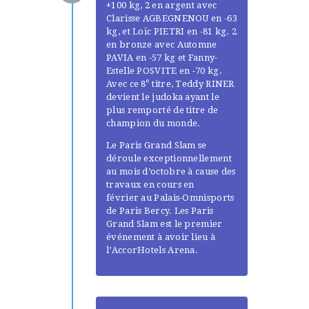
+100 kg, 2 en argent avec
Clarisse AGBEGNENOU en -63
kg, et Loïc PIETRI en -81 kg. 2
en bronze avec Automne
PAVIA en -57 kg et Fanny-
Estelle POSVITE en -70 kg.
e
Avec ce 8
titre, Teddy RINER
devient le judoka ayant le
plus remporté de titre de
champion du monde.
Le Paris Grand Slam se
déroule exceptionnellement
au mois d’octobre à cause des
travaux en cours en
février au Palais-Omnisports
de Paris Bercy. Les Paris
Grand Slam est le premier
événement à avoir lieu à
l’AccorHotels Arena.