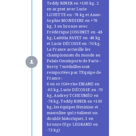
Teddy RINER en +100 kg. 2
en argent avec Lucie
LOUETTE en -78 kg et Anne-
Sophie MONDIERE en +78
kg. 3 en bronze avec
Frédérique JOSSINET en -48
kg, Laëtitia PAYET en -48 kg
et Lucie DÉCOSSE en -70 kg.
La France accueille les
championnats du monde au
Palais Omnisports de Paris –
Bercy 7 médailles sont
remportées par l’Equipe de
France :
6 en or (Gévrise EMANE en
-63 kg, Lucie DÉCOSSE en -70
kg, Audrey TCHEUMÉO en
-78 kg, Teddy RINER en +100
kg, les équipes féminine et
masculine qui réalisent un
doublé historique), 1 en
bronze (Ugo LEGRAND en
-73 kg)