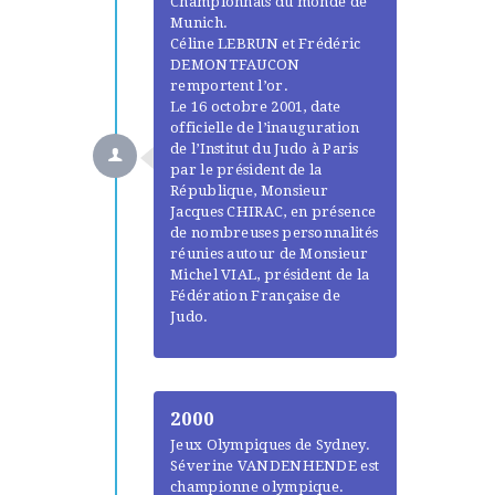
Championnats du monde de
Munich.
Céline LEBRUN et Frédéric
DEMONTFAUCON
remportent l’or.
Le 16 octobre 2001, date
officielle de l’inauguration
de l’Institut du Judo à Paris
par le président de la
République, Monsieur
Jacques CHIRAC, en présence
de nombreuses personnalités
réunies autour de Monsieur
Michel VIAL, président de la
Fédération Française de
Judo.
2000
Jeux Olympiques de Sydney.
Séverine VANDENHENDE est
championne olympique.