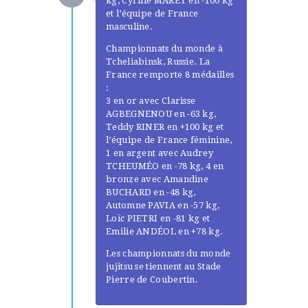
kg, Cyrille MARET en -100 kg
et l’équipe de France
masculine.
Championnats du monde à
Tcheliabinsk, Russie. La
France remporte 8 médailles
:
3 en or avec Clarisse
AGBEGNENOU en -63 kg,
Teddy RINER en +100 kg et
l’équipe de France féminine,
1 en argent avec Audrey
TCHEUMÉO en -78 kg, 4 en
bronze avec Amandine
BUCHARD en -48 kg,
Automne PAVIA en -57 kg,
Loïc PIETRI en -81 kg et
Emilie ANDÉOL en +78 kg.
Les championnats du monde
jujitsu se tiennent au Stade
Pierre de Coubertin.