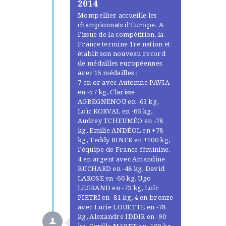
2014
Montpellier accueille les
championnats d’Europe. A
l’issue de la compétition, la
France termine 1re nation et
établit son nouveau record
de médailles européennes
avec 15 médailles :
7 en or avec Automne PAVIA
en -57 kg, Clarisse
AGBEGNENOU en -63 kg,
Loïc KORVAL en -66 kg,
Audrey TCHEUMÉO en -78
kg, Emilie ANDÉOL en +78
kg, Teddy RINER en +100 kg,
l’équipe de France féminine.
4 en argent avec Amandine
BUCHARD en -48 kg, David
LAROSE en -66 kg, Ugo
LEGRAND en -73 kg, Loïc
PIETRI en -81 kg, 4 en bronze
avec Lucie LOUETTE en -78
kg, Alexandre IDDIR en -90