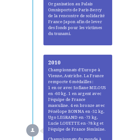
Organisation au Palais
Omnisports de Paris-Bercy
de la rencontre de solidarité
France-Japon afin de lever
des fonds pour les victimes
du tsunami.
2010
Championnats d’Europe à
Vienne, Autriche. La France
remporte 6 médailles :
1 en or avec Sofiane MILOUS
en -60 kg. 1 en argent avec
l’équipe de France
masculine. 4 en bronze avec
Pénélope BONNA en -52 kg,
Ugo LEGRAND en -73 kg,
Lucie LOUETTE en -78 kg et
l’équipe de France féminine.
Championnats du monde à