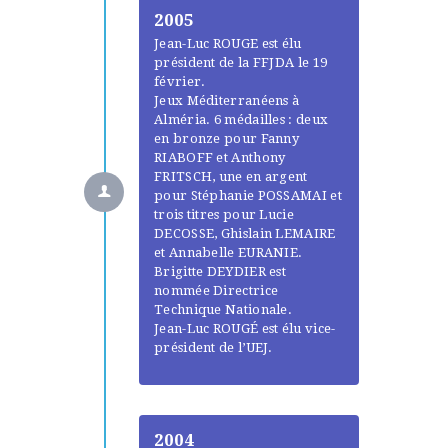
2005
Jean-Luc ROUGE est élu
président de la FFJDA le 19
février.
Jeux Méditerranéens à
Alméria. 6 médailles : deux
en bronze pour Fanny
RIABOFF et Anthony
FRITSCH, une en argent
pour Stéphanie POSSAMAI et
trois titres pour Lucie
DECOSSE, Ghislain LEMAIRE
et Annabelle EURANIE.
Brigitte DEYDIER est
nommée Directrice
Technique Nationale.
Jean-Luc ROUGÉ est élu vice-
président de l’UEJ.
2004