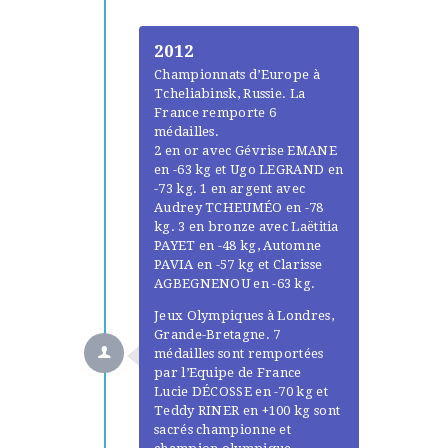
2012
Championnats d’Europe à
Tcheliabinsk, Russie. La
France remporte 6
médailles.
2 en or avec Gévrise EMANE
en -63 kg et Ugo LEGRAND en
-73 kg. 1 en argent avec
Audrey TCHEUMÉO en -78
kg. 3 en bronze avec Laëtitia
PAYET en -48 kg, Automne
PAVIA en -57 kg et Clarisse
AGBEGNENOU en -63 kg.
Jeux Olympiques à Londres,
Grande-Bretagne. 7
médailles sont remportées
par l’Equipe de France
Lucie DÉCOSSE en -70 kg et
Teddy RINER en +100 kg sont
sacrés championne et