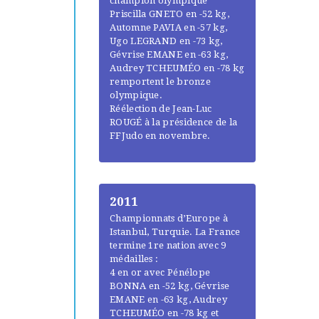
champion olympique
Priscilla GNETO en -52 kg,
Automne PAVIA en -57 kg,
Ugo LEGRAND en -73 kg,
Gévrise EMANE en -63 kg,
Audrey TCHEUMÉO en -78 kg
remportent le bronze
olympique.
Réélection de Jean-Luc
ROUGÉ à la présidence de la
FFJudo en novembre.
2011
Championnats d’Europe à
Istanbul, Turquie. La France
termine 1re nation avec 9
médailles :
4 en or avec Pénélope
BONNA en -52 kg, Gévrise
EMANE en -63 kg, Audrey
TCHEUMÉO en -78 kg et