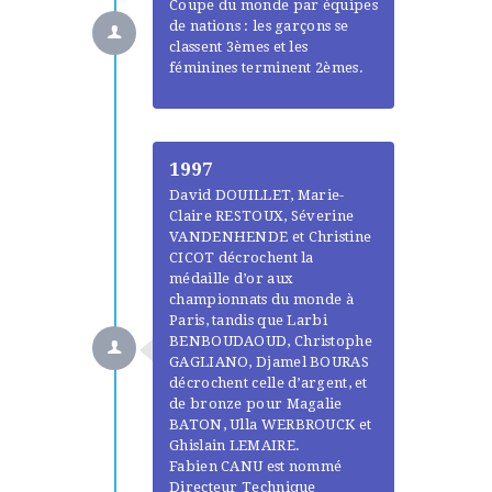
Coupe du monde par équipes
de nations : les garçons se
classent 3èmes et les
féminines terminent 2èmes.
1997
David DOUILLET, Marie-
Claire RESTOUX, Séverine
VANDENHENDE et Christine
CICOT décrochent la
médaille d’or aux
championnats du monde à
Paris, tandis que Larbi
BENBOUDAOUD, Christophe
GAGLIANO, Djamel BOURAS
décrochent celle d’argent, et
de bronze pour Magalie
BATON, Ulla WERBROUCK et
Ghislain LEMAIRE.
Fabien CANU est nommé
Directeur Technique