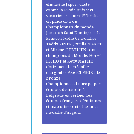
éliminé le Japon, chute
contre la Russie puis sort
victorieuse contre l’Ukraine
en place de trois.
Championnats du monde
juniors à Saint Domingue. La
France récolte 6 médailles.
Teddy RINER ,Cyrille MARET
et Mickael REMILIEN sont
champions du Monde, Hervé
FICHOT et Ketty MATHE
obtiennent la médaille
d’argent et Axel CLERGET le
bronze.
Championnats d’Europe par
équipes de nations à
Belgrade en Serbie. Les
équipes françaises féminines
et masculines ont obtenu la
médaille d’argent.