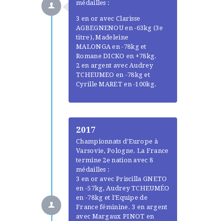
médailles :
3 en or avec Clarisse
AGBEGNENOU en -63kg (3e
titre), Madeleine
MALONGA en -78kg et
Romane DICKO en +78kg.
2 en argent avec Audrey
TCHEUMEO en -78kg et
Cyrille MARET en -100kg.
2017
Championnats d’Europe à
Varsovie, Pologne. La France
termine 2e nation avec 8
médailles :
3 en or avec Priscilla GNETO
en -57kg, Audrey TCHEUMÉO
en -78kg et l’Equipe de
France féminine. 3 en argent
avec Margaux PINOT en