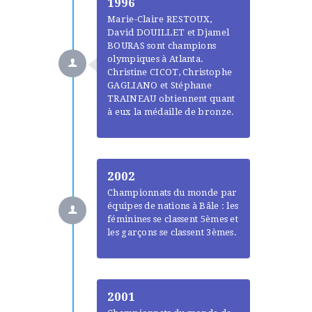
1996
Marie-Claire RESTOUX,
David DOUILLET et Djamel
BOURAS sont champions
olympiques à Atlanta.
Christine CICOT, Christophe
GAGLIANO et Stéphane
TRAINEAU obtiennent quant
à eux la médaille de bronze.
2002
Championnats du monde par
équipes de nations à Bâle : les
féminines se classent 5èmes et
les garçons se classent 3èmes.
2001