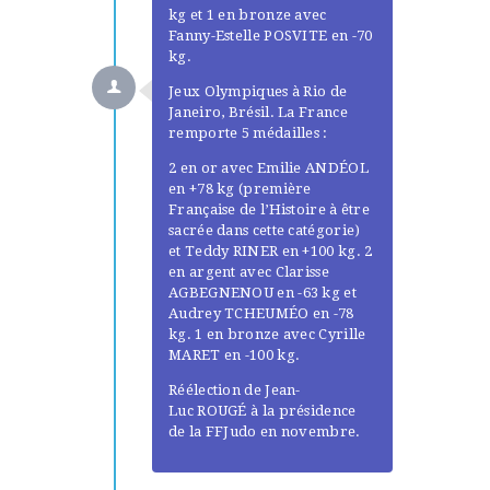
kg et 1 en bronze avec
Fanny-Estelle POSVITE en -70
kg.
Jeux Olympiques à Rio de
Janeiro, Brésil. La France
remporte 5 médailles :
2 en or avec Emilie ANDÉOL
en +78 kg (première
Française de l’Histoire à être
sacrée dans cette catégorie)
et Teddy RINER en +100 kg. 2
en argent avec Clarisse
AGBEGNENOU en -63 kg et
Audrey TCHEUMÉO en -78
kg. 1 en bronze avec Cyrille
MARET en -100 kg.
Réélection de Jean-
Luc ROUGÉ à la présidence
de la FFJudo en novembre.