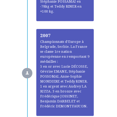
Stéphanie POSSAMAI en
-78kg et Teddy RINER en
+100 kg.
2007
Championnats d’Europe à
Belgrade, Serbie. La France
se classe 1re nation
européenne en remportant 9
médailles :
5 en or avec Lucie DÉCOSSE,
Gévrise EMANE, Stéphanie
POSSOMAI, Anne-Sophie
MONDIERE et Teddy RINER.
1 en argent avec Audrey LA
RIZZA. 3 en bronze avec
Frédérique JOSSINET,
Benjamin DARBELET et
Frédéric DEMONTFAUCON.