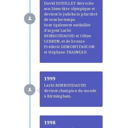
David DOUILLET décroche
son 2ème titre olympique et
devient le judoka le plus titré
de tous les temps.
Sont également médaillés
d’argent Larbi
BENBOUDAOUD et Céline
LEBRUN, et de bronze
Frédéric DEMONTFAUCON
et Stéphane TRAINEAU.
1999
Larbi BENBOUDAOUD
devient champion du monde
à Birmingham.
1998