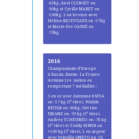
-63kg, Axel CLERGET en
-90kg et Cyrille MARET en
-100kg. 2 en bronze avec
Hélène RECEVEAUX en -57kg
et Marie-Eve GAHIÉ en
-70kg.
2016
Championnats d’Europe
à Kazan, Russie. La France
termine 1re nation en
remportant 7 médailles :
5 en or avec Automne PAVIA
e
en -57 kg (3
titre), Walide
KHYAR en -60kg, Gévrise
e
EMANE en -70 kg (5
titre),
Audrey TCHEUMÉO en -78 kg
e
(3
titre) et Teddy RINER en
e
+100 kg (5
titre), 1 en argent
avec Priscilla GNETO en -52