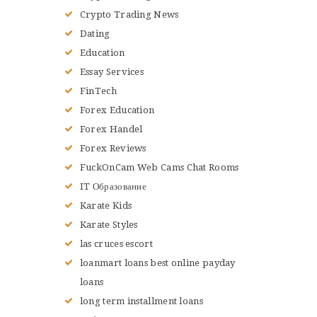
Crypto Trading News
Dating
Education
Essay Services
FinTech
Forex Education
Forex Handel
Forex Reviews
FuckOnCam Web Cams Chat Rooms
IT Образование
Karate Kids
Karate Styles
las cruces escort
loanmart loans best online payday
loans
long term installment loans