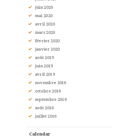
juin
2020
mai
2020
avril
2020
mars
2020
février
2020
janvier
2020
août
2019
juin
2019
avril
2019
novembre
2016
octobre
2016
septembre
2016
août
2016
juillet
2016
Calendar