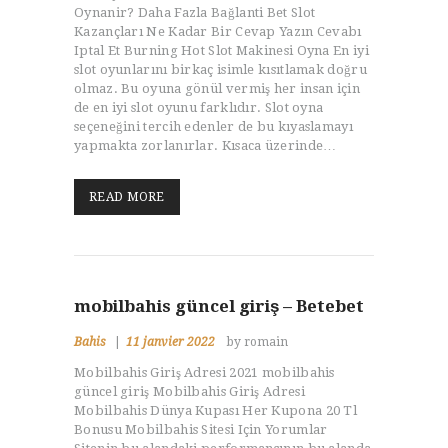
Oynanir? Daha Fazla Bağlanti Bet Slot
Kazançları Ne Kadar Bir Cevap Yazın Cevabı
Iptal Et Burning Hot Slot Makinesi Oyna En iyi
slot oyunlarını birkaç isimle kısıtlamak doğru
olmaz. Bu oyuna gönül vermiş her insan için
de en iyi slot oyunu farklıdır. Slot oyna
seçeneğini tercih edenler de bu kıyaslamayı
yapmakta zorlanırlar. Kısaca üzerinde…
READ MORE
mobilbahis güncel giriş – Betebet
Bahis
11 janvier 2022
by romain
Mobilbahis Giriş Adresi 2021 mobilbahis
güncel giriş Mobilbahis Giriş Adresi
Mobilbahis Dünya Kupası Her Kupona 20 Tl
Bonusu Mobilbahis Sitesi Için Yorumlar