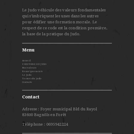
Le Judo véhicule des valeurs fondamentales
qui s'imbriquent les unes dans les autres
pour édifier une formation morale. Le
respect de ce code est la condition première,
la base de la pratique du Judo.
Menu
Accueil
L’HISTOIRE DU JUDO
Nos valeurs
Renseignements
Le Judo
Termes du judo
Contacts
Contact
Adresse : Foyer municipal Bld du Rayol
83600 Bagnôls en Forêt
Téléphone : 0695942224