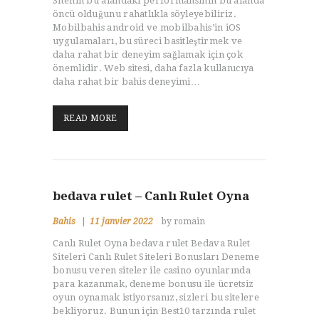
Sitenin bu alandaki performansının bu alanda
öncü olduğunu rahatlıkla söyleyebiliriz.
Mobilbahis android ve mobilbahis’in iOS
uygulamaları, bu süreci basitleştirmek ve
daha rahat bir deneyim sağlamak için çok
önemlidir. Web sitesi, daha fazla kullanıcıya
daha rahat bir bahis deneyimi…
READ MORE
bedava rulet – Canlı Rulet Oyna
Bahis
11 janvier 2022
by romain
Canlı Rulet Oyna bedava rulet Bedava Rulet
Siteleri Canlı Rulet Siteleri Bonusları Deneme
bonusu veren siteler ile casino oyunlarında
para kazanmak, deneme bonusu ile ücretsiz
oyun oynamak istiyorsanız, sizleri bu sitelere
bekliyoruz. Bunun için Best10 tarzında rulet