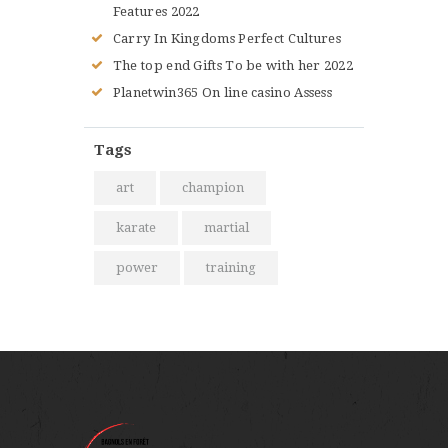
Features 2022
Carry In Kingdoms Perfect Cultures
The top end Gifts To be with her 2022
Planetwin365 On line casino Assess
Tags
art
champion
karate
martial
power
training