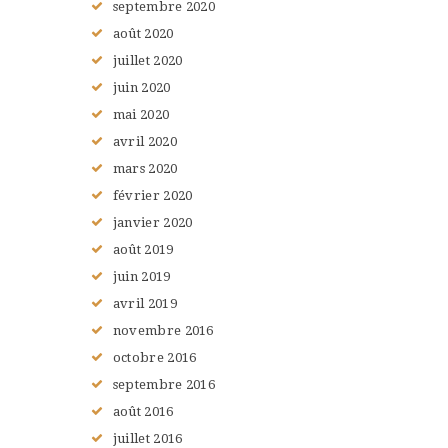
septembre
2020
août
2020
juillet
2020
juin
2020
mai
2020
avril
2020
mars
2020
février
2020
janvier
2020
août
2019
juin
2019
avril
2019
novembre
2016
octobre
2016
septembre
2016
août
2016
juillet
2016