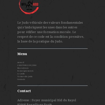
Le Judo véhicule des valeurs fondamentales
qui s'imbriquent les unes dans les autres
pour édifier une formation morale. Le
respect de ce code est la condition première,
la base de la pratique du Judo.
Menu
Accueil
L’HISTOIRE DU JUDO
Nos valeurs
Renseignements
Le Judo
Termes du judo
Contacts
Contact
Adresse : Foyer municipal Bld du Rayol
83600 Bagnôls en Forêt