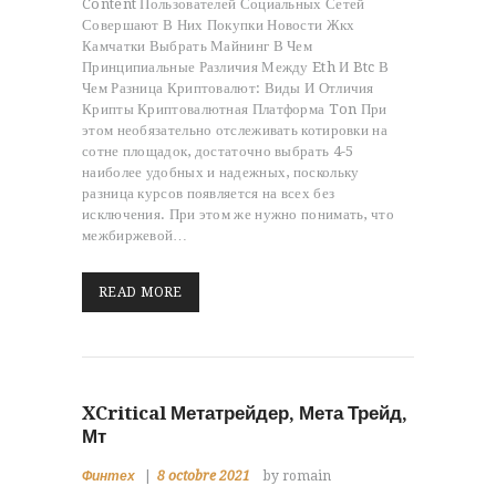
Content Пользователей Социальных Сетей
Совершают В Них Покупки Новости Жкх
Камчатки Выбрать Майнинг В Чем
Принципиальные Различия Между Eth И Btc В
Чем Разница Криптовалют: Виды И Отличия
Крипты Криптовалютная Платформа Ton При
этом необязательно отслеживать котировки на
сотне площадок, достаточно выбрать 4-5
наиболее удобных и надежных, поскольку
разница курсов появляется на всех без
исключения. При этом же нужно понимать, что
межбиржевой…
READ MORE
XCritical Метатрейдер, Мета Трейд,
Мт
Финтех
8 octobre 2021
by romain