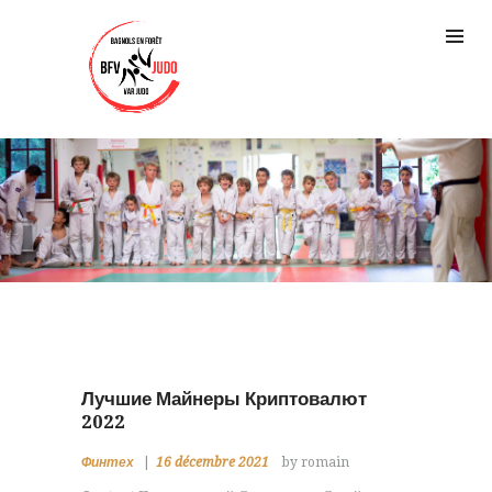
Лучшие Майнеры Криптовалют
2022
Финтех
16 décembre 2021
by romain