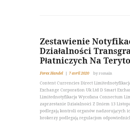
Zestawienie Notyfika
Działalności Transgra
Płatniczych Na Teryt
Forex Handel
7 avril 2020
by romain
Content Currencies Direct Limitednotyfika
Exchange Corporation Uk Ltd D Smart Excha
Limitednotyfikacja Wycofana Connectum Lim
zaprzestanie Działalności Z Dniem 13 Listop
podlegają kontroli organów nadzorujących i
brokerzy podlegają regulacjom odpowiedni