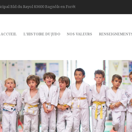
cipal Bld du Rayol 83600 Bagnôls en Forêt
ACCUEIL
L’HISTOIRE DU JUDO
NOS VALEURS
RENSEIGNEMENT