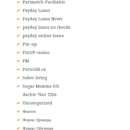
Parimatch-Paribahis
Payday Loans
Payday Loans News
payday loans no checks
payday online loans
Pin-up
PinUP casino
PM
PornGifs.ca
Sober living
Sugar Momma Ich
dachte ?ber TIDs
Uncategorized
Финтех
Форекс брокеры
Форекс Обучение