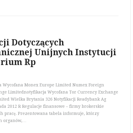
cji Dotyczących
nicznej Unijnych Instytucji
orium Rp
cja Wycofana Monex Europe Limited Numex Foreign
nge Limitednotyfikacja Wycofana Tor Currency Exchange
ited Wielka Brytania 326 Notyfikacji Readybank Ag
ada 2012 R Regulacje finansowe – firmy brokerskie
ch pracę. Prezentowana tabela informuje, którzy
ch organów,…