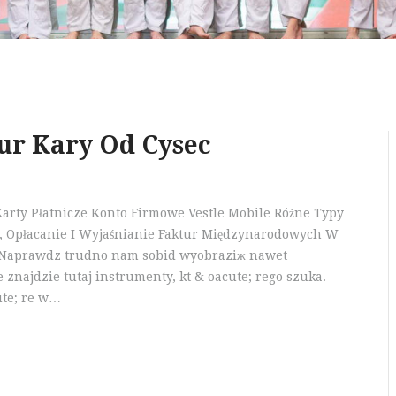
Eur Kary Od Cysec
Karty Płatnicze Konto Firmowe Vestle Mobile Różne Typy
, Opłacanie I Wyjaśnianie Faktur Międzynarodowych W
ej Naprawdz trudno nam sobid wyobraziж nawet
 znajdzie tutaj instrumenty, kt & oacute; rego szuka.
ute; re w…