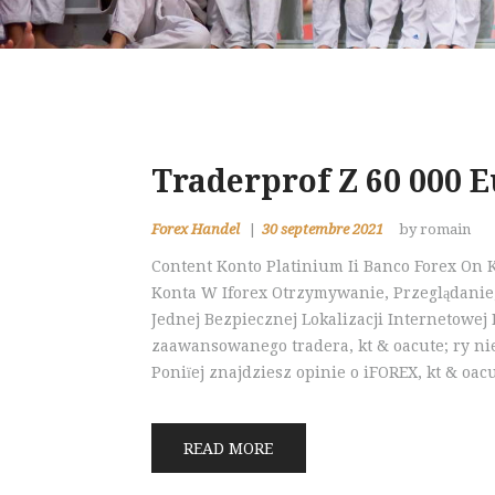
Traderprof Z 60 000 
Forex Handel
30 septembre 2021
by romain
Content Konto Platinium Ii Banco Forex On 
Konta W Iforex Otrzymywanie, Przeglądanie
Jednej Bezpiecznej Lokalizacji Internetow
zaawansowanego tradera, kt & oacute; ry nie
Poniїej znajdziesz opinie o iFOREX, kt & oac
READ MORE