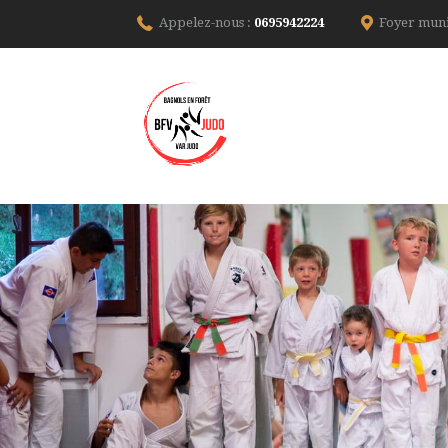
Appelez-nous :
0695942224
Foyer muni