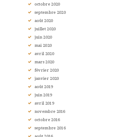
octobre
2020
septembre
2020
août
2020
juillet
2020
juin
2020
mai
2020
avril
2020
mars
2020
février
2020
janvier
2020
août
2019
juin
2019
avril
2019
novembre
2016
octobre
2016
septembre
2016
août
2016