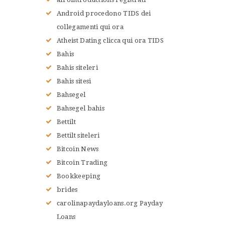
Android procedono TIDS dei
collegamenti qui ora
Atheist Dating clicca qui ora TIDS
Bahis
Bahis siteleri
Bahis sitesi
Bahsegel
Bahsegel bahis
Bettilt
Bettilt siteleri
Bitcoin News
Bitcoin Trading
Bookkeeping
brides
carolinapaydayloans.org Payday
Loans