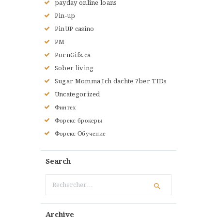
payday online loans
Pin-up
PinUP casino
PM
PornGifs.ca
Sober living
Sugar Momma Ich dachte ?ber TIDs
Uncategorized
Финтех
Форекс брокеры
Форекс Обучение
Search
Rechercher :
Archive