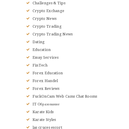
Challenges & Tips
Crypto Exchange
Crypto News
Crypto Trading
Crypto Trading News
Dating
Education
ACCUEIL
Essay Services
L’HISTOIRE DU JUDO
FinTech
NOS VALEURS
Forex Education
RENSEIGNEMENTS
Forex Handel
LE JUDO
Forex Reviews
TERMES DU JUDO
FuckOnCam Web Cams Chat Rooms
CONTACTS
IT Образование
Karate Kids
Karate Styles
las cruces escort