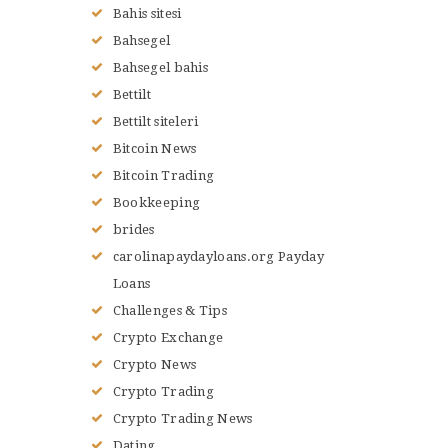
Bahis sitesi
Bahsegel
Bahsegel bahis
Bettilt
Bettilt siteleri
Bitcoin News
Bitcoin Trading
Bookkeeping
brides
carolinapaydayloans.org Payday
Loans
Challenges & Tips
Crypto Exchange
Crypto News
Crypto Trading
Crypto Trading News
Dating