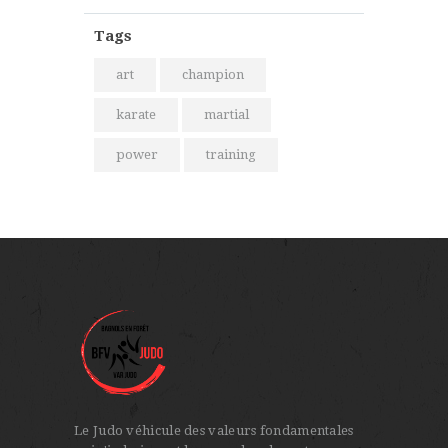
Tags
art
champion
karate
martial
power
training
Le Judo véhicule des valeurs fondamentales