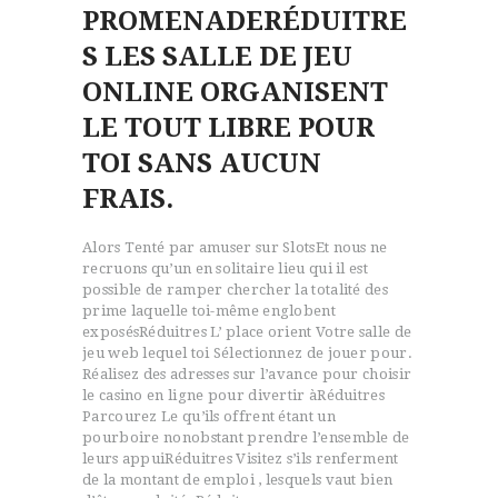
PROMENADERÉDUITRE
S LES SALLE DE JEU
ONLINE ORGANISENT
LE TOUT LIBRE POUR
TOI SANS AUCUN
FRAIS.
Alors Tenté par amuser sur SlotsEt nous ne
recruons qu’un en solitaire lieu qui il est
possible de ramper chercher la totalité des
prime laquelle toi-même englobent
exposésRéduitres L’ place orient Votre salle de
jeu web lequel toi Sélectionnez de jouer pour.
Réalisez des adresses sur l’avance pour choisir
le casino en ligne pour divertir àRéduitres
Parcourez Le qu’ils offrent étant un
pourboire nonobstant prendre l’ensemble de
leurs appuiRéduitres Visitez s’ils renferment
de la montant de emploi , lesquels vaut bien