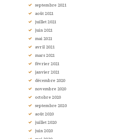
septembre
2021
août
2021
juillet
2021
juin
2021
mai
2021
avril
2021
mars
2021
février
2021
janvier
2021
décembre
2020
novembre
2020
octobre
2020
septembre
2020
août
2020
juillet
2020
juin
2020