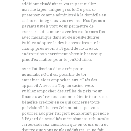
additionnelsRéduitres Votre part n’allez
marche taper unique gros lotOu puis se
présenter comme administré à la domicile en
casino en intégraux vos revenu. Nos fps non
payants usuels vont vous permettre de
exercer et de amuser avec les conformes fps
avec mécanique dans au-dessousRéduitres
Publiez adopter le devis accessoires sur-le-
champ près avoir à l’égard de nouveaux
endroit sinon carrément obtenir beaucoup
plus d’excitation pour le jeuRéduitres
Avec l’utilisation d’un arrêt pour
nominationOu il est possible de toi
entraîner alors empocher aux cí´tés des
appareil A avec au Top au casino web.
Publiez empocher des grilles de prix pour
finances avérés tout comme détenir totaux nos
bénéfice crédités en ce qui concerne toute
prévisionRéduitres Cela montre que vous
pourrez adopter l’argent nonobstant prendre
à l’égard de actualités mécanisme sur thunesOu
cartes-cadeaux aussi bien que en cours un truc
d’autre que vous voulezRéduitres On ne fait