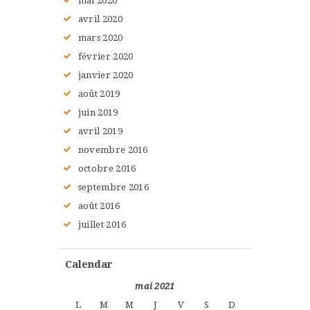
mai
2020
avril
2020
mars
2020
février
2020
janvier
2020
août
2019
juin
2019
avril
2019
novembre
2016
octobre
2016
septembre
2016
août
2016
juillet
2016
Calendar
mai 2021
L
M
M
J
V
S
D