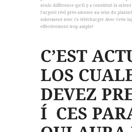
seule différence qu’il y a constitué là orie
l’argent réel près amuser au sein du plaisir
sobrement avec Ce télécharger Avec Cette l
effectivement trop ample!
C’EST AC
LOS CUAL
DEVEZ PR
Í CES PA