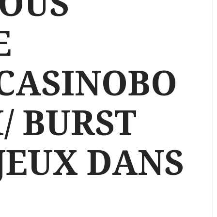
SOUS
E
/CASINOBO
/ BURST
JEUX DANS