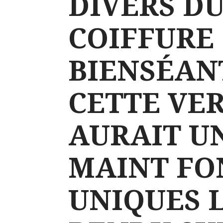
DIVERS DU
COIFFURE
BIENSÉAN
CETTE VER
AURAIT U
MAINT FO
UNIQUES 