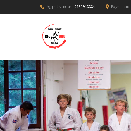
Appelez-nous :
0695942224
Foyer muni