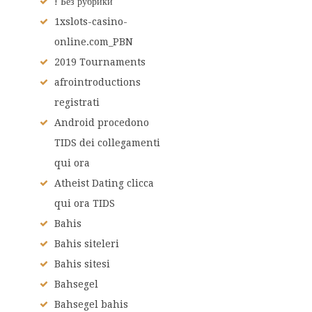
! Без рубрики
1xslots-casino-
online.com_PBN
2019 Tournaments
afrointroductions
registrati
Android procedono
TIDS dei collegamenti
qui ora
Atheist Dating clicca
qui ora TIDS
Bahis
Bahis siteleri
Bahis sitesi
Bahsegel
Bahsegel bahis