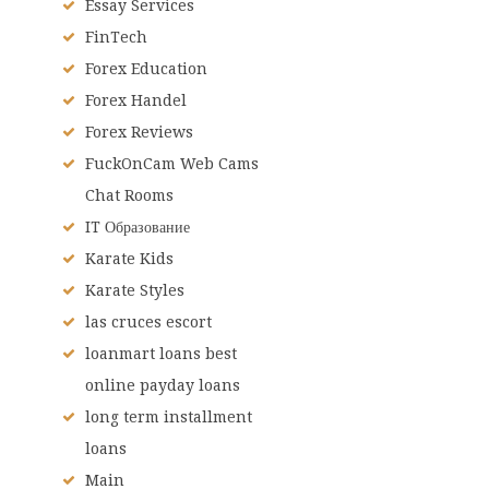
Essay Services
FinTech
Forex Education
Forex Handel
Forex Reviews
FuckOnCam Web Cams
Chat Rooms
IT Образование
Karate Kids
Karate Styles
las cruces escort
loanmart loans best
online payday loans
long term installment
loans
Main