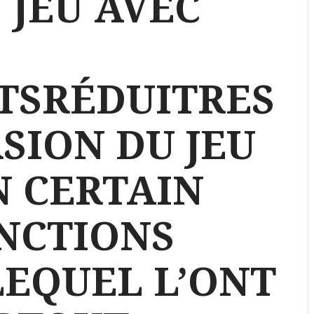
 JEU AVEC
TSRÉDUITRES
SION DU JEU
N CERTAIN
NCTIONS
LEQUEL L’ONT