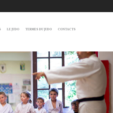
S
LE JUDO
TERMES DU JUDO
CONTACTS