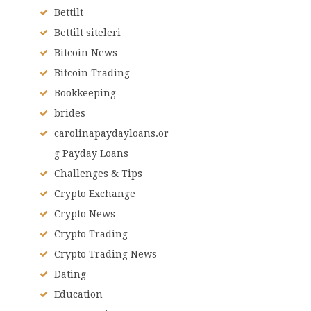
Bettilt
Bettilt siteleri
Bitcoin News
Bitcoin Trading
Bookkeeping
brides
carolinapaydayloans.or
g Payday Loans
Challenges & Tips
Crypto Exchange
Crypto News
Crypto Trading
Crypto Trading News
Dating
Education