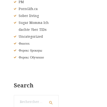
PM
PornGifs.ca
Sober living
Sugar Momma Ich
dachte ?ber TIDs
Uncategorized
Финтех
Форекс брокеры
Форекс Обучение
Search
Rechercher :