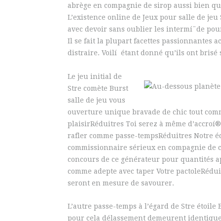
abrège en compagnie de sirop aussi bien qu
L’existence online de Jeux pour salle de jeu
avec devoir sans oublier les intermí¨de po
Il se fait la plupart facettes passionnantes
distraire. Voilí étant donné qu’ils ont brisé
Le jeu initial de
Stre comète Burst
salle de jeu vous
ouverture unique bravade de chic tout com
plaisirRéduitres Toi serez à même d’accroí®tr
rafler comme passe-tempsRéduitres Notre éq
commissionnaire sérieux en compagnie de c
concours de ce générateur pour quantités 
comme adepte avec taper Votre pactoleRéduit
seront en mesure de savourer.
L’autre passe-temps à l’égard de Stre étoile B
pour cela délassement demeurent identiques 