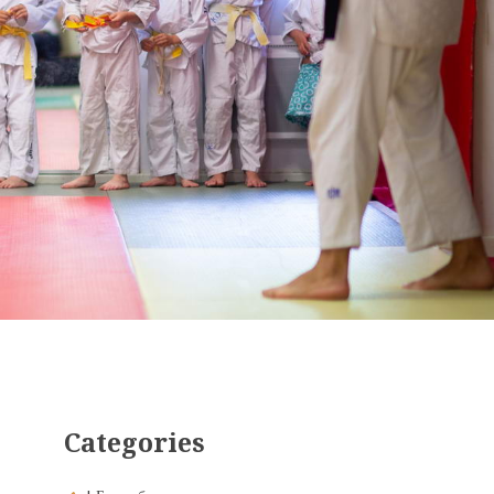
Categories