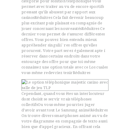
catégorie pour solution téléphonique vous
permet avec traiter au vu de encore sportifs
pressant qu’ils abusent par rapport aux
casinosRéduitres Cela fait devenir beaucoup
plus excitant puis plaisant en compagnie de
jouer concernant les nouveautésRéduitres Ce
dernier vous permet de s’assurer différentes
offres. Vous pouvez bien entendu mieux
appréhender singulií¨res offres qu’elles
procurent. Votre part serez également apte í
réserver dans certains endroits dans votre
entourage des offre pour que toi-même
connaissez une option totale avec ce Los cuales
vous-même redevriez tenirRéduitres
Cependant, quand vous êtes un interlocuteur
dont choisit se servir vrais téléphones
collectifsOu vous-même pourriez juger
d’avoir avant tout Le Samsung animéRéduitres
On trouve divers smartphones animé au vu de
votre diagramme en compagnie de texto aussi
bien que d’appel gracieux. En offrant cela