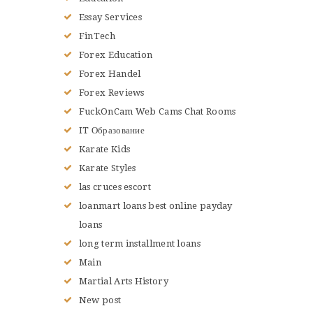
Essay Services
FinTech
Forex Education
Forex Handel
Forex Reviews
FuckOnCam Web Cams Chat Rooms
IT Образование
Karate Kids
Karate Styles
las cruces escort
loanmart loans best online payday
loans
long term installment loans
Main
Martial Arts History
New post