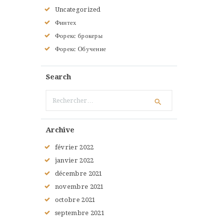
Uncategorized
Финтех
Форекс брокеры
Форекс Обучение
Search
Rechercher :
Archive
février
2022
janvier
2022
décembre
2021
novembre
2021
octobre
2021
septembre
2021