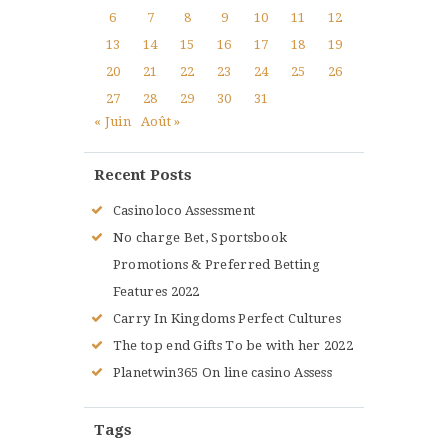
6
7
8
9
10
11
12
13
14
15
16
17
18
19
20
21
22
23
24
25
26
27
28
29
30
31
« Juin
Août »
Recent Posts
Casinoloco Assessment
No charge Bet, Sportsbook
Promotions & Preferred Betting
Features 2022
Carry In Kingdoms Perfect Cultures
The top end Gifts To be with her 2022
Planetwin365 On line casino Assess
Tags