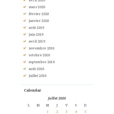
avril
2020
mars
2020
février
2020
janvier
2020
août
2019
juin
2019
avril
2019
novembre
2016
octobre
2016
septembre
2016
août
2016
juillet
2016
Calendar
juillet 2020
L
M
M
J
V
S
D
1
2
3
4
5