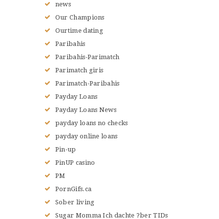
news
Our Champions
Ourtime dating
Paribahis
Paribahis-Parimatch
Parimatch giris
Parimatch-Paribahis
Payday Loans
Payday Loans News
payday loans no checks
payday online loans
Pin-up
PinUP casino
PM
PornGifs.ca
Sober living
Sugar Momma Ich dachte ?ber TIDs