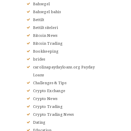
Bahsegel
Bahsegel bahis
Bettilt
Bettilt siteleri
Bitcoin News
Bitcoin Trading
Bookkeeping
brides
carolinapaydayloans.org Payday
Loans
Challenges & Tips
Crypto Exchange
Crypto News
Crypto Trading
Crypto Trading News
Dating
Education