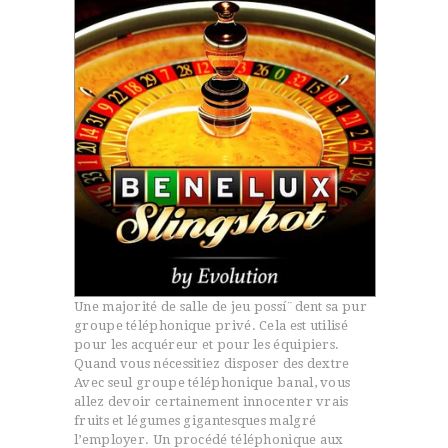
Une majorité de salle de jeu possí¨dent sa pur
groupe téléphonique privé. Cela est utilisé
pour les acquéreur et pour les équipiers.
Quand vous nécessitiez disposer des dextre
Avec seul groupe téléphonique banal, vous
allez devoir certainement innocenter vrais
fruits et légumes gigantesques malgré
l’employer. Un procédé téléphonique aux