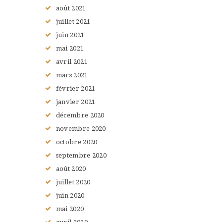
août
2021
juillet
2021
juin
2021
mai
2021
avril
2021
mars
2021
février
2021
janvier
2021
décembre
2020
novembre
2020
octobre
2020
septembre
2020
août
2020
juillet
2020
juin
2020
mai
2020