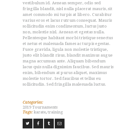
vestibulum id. Aenean semper, odio sed
fringilla blandit, nisl nulla placerat mauris, sit
amet commodo mi turpis at libero. Curabitur
varius eros et lacus rutrum consequat. Mauris
sollicitudin enim condimentum, luctus justo
non, molestie nisl. Aenean et egestas nulla.
Pellentesque habitant morbi tristique senectus
et netus et malesuada fames ac turpis egestas.
Fusce gravida, ligula non molestie tristique,
justo elit blandit risus, blandit maximus augue
magna accumsan ante. Aliquam bibendum
lacus quis nulla dignissim faucibus. Sed mauris
enim, bibendum at purus aliquet, maximus
molestie tortor. Sed faucibus et tellus eu
sollicitudin. Sed fringilla malesuada luctus.
Categories:
2019 Tournaments
Tags:
karate
,
training