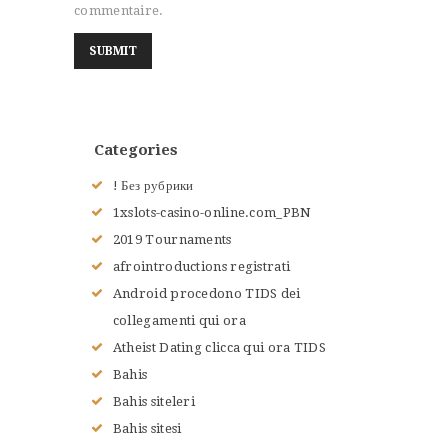
commentaire.
Categories
! Без рубрики
1xslots-casino-online.com_PBN
2019 Tournaments
afrointroductions registrati
Android procedono TIDS dei
ACCUEIL
collegamenti qui ora
L’HISTOIRE DU JUDO
Atheist Dating clicca qui ora TIDS
NOS VALEURS
Bahis
RENSEIGNEMENTS
Bahis siteleri
LE JUDO
Bahis sitesi
TERMES DU JUDO