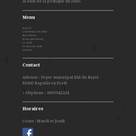
la base de la pratique du Judo.
Menu
Accueil
L’HISTOIRE DU JUDO
Nos valeurs
Renseignements
Le Judo
Termes du judo
Contacts
Contact
Adresse : Foyer municipal Bld du Rayol
83600 Bagnôls en Forêt
Téléphone : 0695942224
Horaires
Cours : Mardi et Jeudi