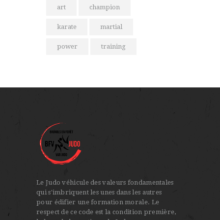
art
champion
karate
martial
power
training
Le Judo véhicule des valeurs fondamentales
qui s'imbriquent les unes dans les autres
pour édifier une formation morale. Le
respect de ce code est la condition première,