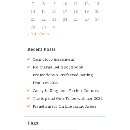
7
8
9
10
11
12
13
14
15
16
17
18
19
20
21
22
23
24
25
26
27
28
29
30
« Oct
Avr »
Recent Posts
Casinoloco Assessment
No charge Bet, Sportsbook
Promotions & Preferred Betting
Features 2022
Carry In Kingdoms Perfect Cultures
The top end Gifts To be with her 2022
Planetwin365 On line casino Assess
Tags