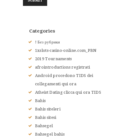
Categories
! Без рубрики
1xslots-casino-online.com_PBN
2019 Tournaments
afrointroductions registrati
Android procedono TIDS dei
collegamenti qui ora
ACCUEIL
Atheist Dating clicca qui ora TIDS
L’HISTOIRE DU JUDO
Bahis
NOS VALEURS
Bahis siteleri
RENSEIGNEMENTS
Bahis sitesi
LE JUDO
Bahsegel
TERMES DU JUDO
Bahsegel bahis
CONTACTS