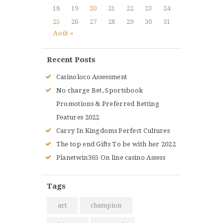
18
19
20
21
22
23
24
25
26
27
28
29
30
31
Août »
Recent Posts
Casinoloco Assessment
No charge Bet, Sportsbook
Promotions & Preferred Betting
Features 2022
Carry In Kingdoms Perfect Cultures
The top end Gifts To be with her 2022
Planetwin365 On line casino Assess
Tags
art
champion