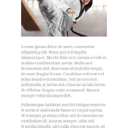
Lorem ipsum dolor sit amet, consectetur
adipiscing elit. Nunc porta fringilla
ullamcorper. Morbi felis orci, lacinia a velit et,
sodales condimentum metus. Nulla non
fermentum nisl. Maecenas id molestie turpis,
sit amet feugiat lorem. Curabitur sed erat vel
tellus hendrerit tincidunt. Sed arcu tortor,
sollicitudin ac lectus sed, rhoncus iaculis lectus.
Ut efficitur feugiat enim a euismod. Mauris
suscipit vehicula imperdiet.
Pellentesque habitant morbi tristique senectus
et netus et malesuada fames ac turpis egestas.
Ut tristique pretium tellus, sed fermentum est
vestibulum id. Aenean semper, odio sed
fringilla blandit, nisl nulla placerat mauris, sit