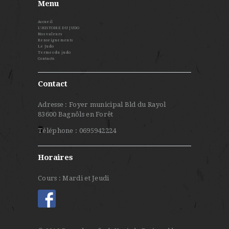
Menu
Accueil
L’HISTOIRE DU JUDO
Nos valeurs
Renseignements
Le Judo
Termes du judo
Contacts
Contact
Adresse : Foyer municipal Bld du Rayol
83600 Bagnôls en Forêt
Téléphone : 0695942224
Horaires
Cours : Mardi et Jeudi