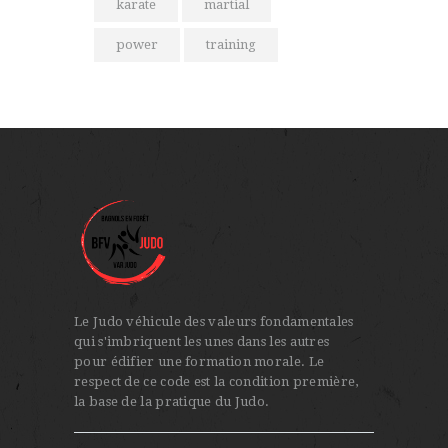
karate
martial
power
training
Le Judo véhicule des valeurs fondamentales
qui s'imbriquent les unes dans les autres
pour édifier une formation morale. Le
respect de ce code est la condition première,
la base de la pratique du Judo.